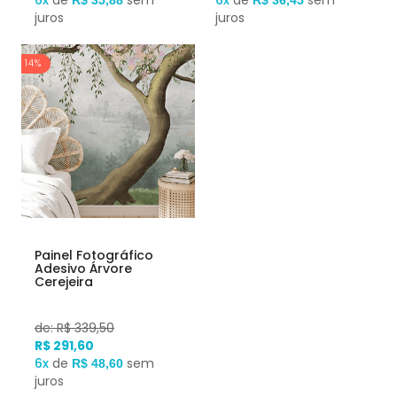
6x
de
sem
6x
de
sem
R$ 35,88
R$ 36,45
juros
juros
14%
Painel Fotográfico
Adesivo Árvore
Cerejeira
de: R$ 339,50
R$ 291,60
6x
de
sem
R$ 48,60
juros