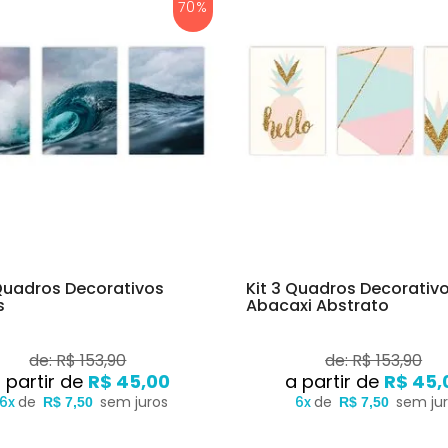
70%
 Quadros Decorativos
Kit 3 Quadros Decorativo
s
Abacaxi Abstrato
de: R$ 153,90
de: R$ 153,90
R$ 45,00
R$ 45,
6x
de
sem juros
6x
de
sem ju
R$ 7,50
R$ 7,50