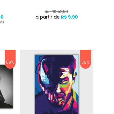
de: R$ 52,90
90
R$ 9,90
ros
68%
68%