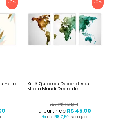
70%
70%
s Hello
Kit 3 Quadros Decorativos
Mapa Mundi Degradê
de: R$ 153,90
00
R$ 45,00
ros
6x
de
sem juros
R$ 7,50