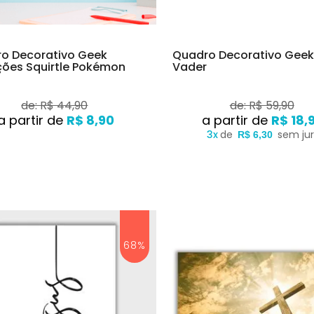
o Decorativo Geek
Quadro Decorativo Geek
ções Squirtle Pokémon
Vader
de: R$ 44,90
de: R$ 59,90
R$ 8,90
R$ 18,
3x
de
sem ju
R$ 6,30
68%