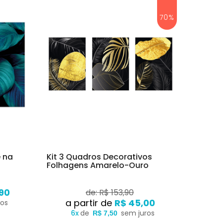
70%
e na
Kit 3 Quadros Decorativos
Folhagens Amarelo-Ouro
90
de: R$ 153,90
R$ 45,00
ros
6x
de
sem juros
R$ 7,50