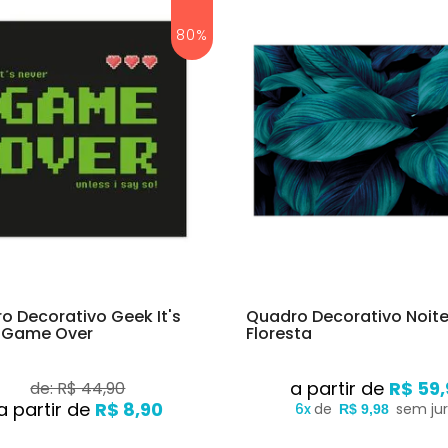
80%
o Decorativo Geek It's
Quadro Decorativo Noit
 Game Over
Floresta
R$ 59,
de: R$ 44,90
R$ 8,90
6x
de
sem ju
R$ 9,98