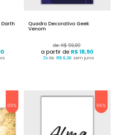
 Darth
Quadro Decorativo Geek
Venom
de: R$ 59,90
90
R$ 18,90
ros
3x
de
sem juros
R$ 6,30
68%
66%