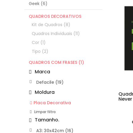
Geek (6)
QUADROS DECORATIVOS
Kit de Quadros (8)
Quadros Individuais (11)
Cor (1)
Tipo (2)
QUADROS COM FRASES (1)
Marca
Defacile (19)
Moldura
Quadr
Never
Placa Decorativa
Tamanho.
A3: 30x42cm (16)