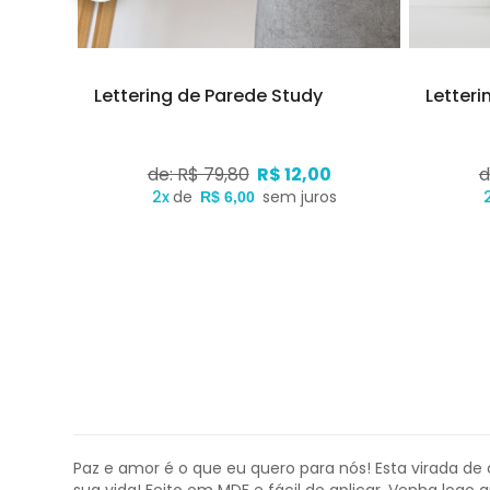
dade
Lettering de Parede Study
Letteri
de: R$ 79,80
R$ 12,00
d
s
2x
de
sem juros
R$ 6,00
Paz e amor é o que eu quero para nós! Esta virada de