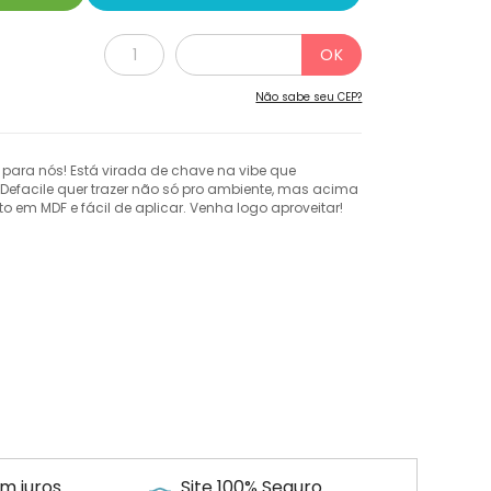
Não sabe seu CEP?
 para nós! Está virada de chave na vibe que
a Defacile quer trazer não só pro ambiente, mas acima
to em MDF e fácil de aplicar. Venha logo aproveitar!
m juros
Site 100% Seguro