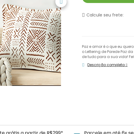
Calcule seu frete:
Paz e amor é o que eu quero
o Lettering de Parede Paz d
de tudo para a sua vida! Fei
Descrição completa
te grátis a partir de R$299*
Parcele em até 6x se