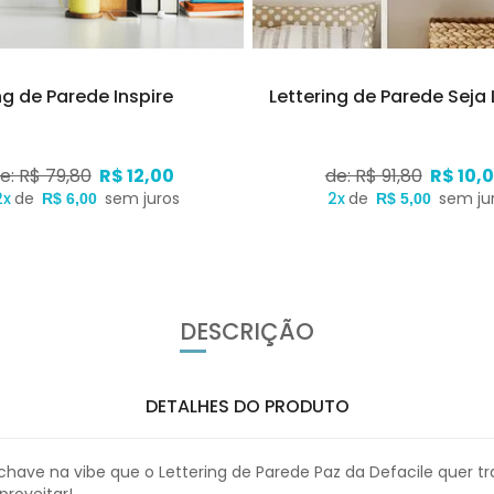
ng de Parede Inspire
Lettering de Parede Seja 
e: R$ 79,80
R$ 12,00
de: R$ 91,80
R$ 10,
2x
de
sem juros
2x
de
sem ju
R$ 6,00
R$ 5,00
DESCRIÇÃO
DETALHES DO PRODUTO
 chave na vibe que o Lettering de Parede Paz da Defacile quer 