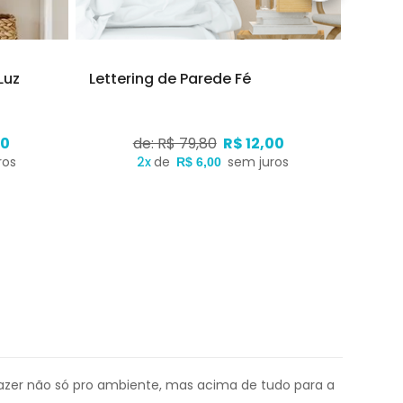
Luz
Lettering de Parede Fé
Lette
00
de: R$ 79,80
R$ 12,00
ros
2x
de
sem juros
R$ 6,00
trazer não só pro ambiente, mas acima de tudo para a