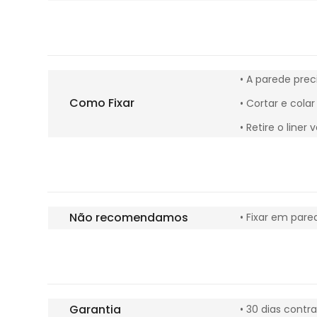
• A parede pre
Como Fixar
• Cortar e cola
• Retire o liner
Não recomendamos
• Fixar em par
Garantia
• 30 dias contr