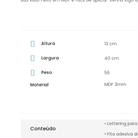
sua vida! Feito em MDF e fácil de aplicar. Venha logo a
Altura
13 cm
Largura
40 cm
Peso
56
MDF 3mm
Material
• Lettering par
Conteúdo
• Fita adesiva 