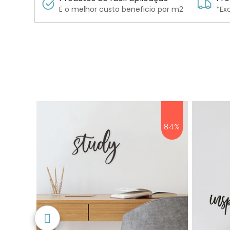
E o melhor custo beneficio por m2
*Ex
84%
84%