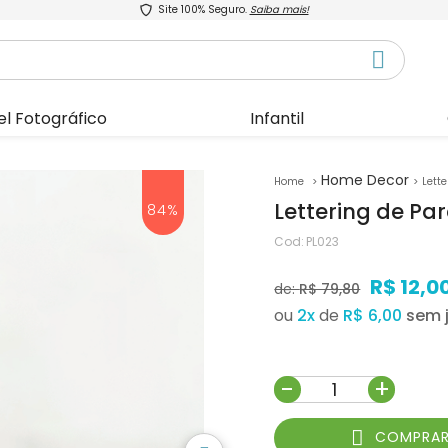
Site 100% Seguro.
Saiba mais!
el Fotográfico
Infantil
Home Decor
Lette
Lettering de Pa
84%
Cod:
PL023
R$ 12,0
de:
R$ 79,80
ou
2
x
de
R$ 6,00
-
+
COMPRA