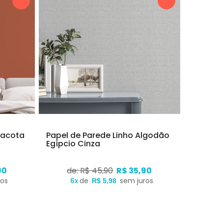
racota
Papel de Parede Linho Algodão
Egípcio Cinza
90
de: R$ 45,90
R$ 35,90
ros
6x
de
sem juros
R$ 5,98