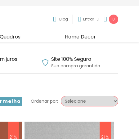
Blog
Entrar
0
Quadros
Home Decor
m juros
Site 100% Seguro
Sua compra garantida
rmelho
Ordenar por:
21%
21%