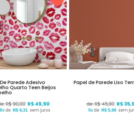
 De Parede Adesivo
Papel de Parede Liso Ter
lho Quarto Teen Beijos
pelho
de: R$ 90,00
R$ 49,90
de: R$ 45,90
R$ 35,
6x
de
sem juros
6x
de
sem ju
R$ 8,31
R$ 5,98