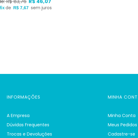
de: R$ 83,76
R$ 46,07
6x
de
sem juros
R$ 7,67
INFORMAÇÕES
MINHA CONT
A Empresa
Minha Conta
Dúvidas Frequentes
Meus Pedidos
Trocas e Devoluções
Cadastre-se