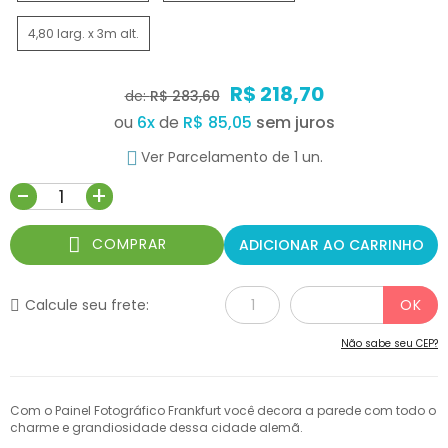
4,80 larg. x 3m alt.
R$ 218,70
de:
R$ 283,60
ou
6
x
de
R$ 85,05
Ver Parcelamento de 1 un.
-
+
COMPRAR
ADICIONAR AO CARRINHO
Calcule seu frete:
Não sabe seu CEP?
Com o Painel Fotográfico Frankfurt você decora a parede com todo o
charme e grandiosidade dessa cidade alemã.