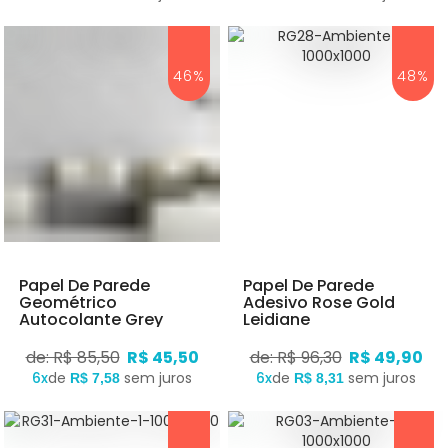
46%
48%
Papel De Parede
Papel De Parede
Geométrico
Adesivo Rose Gold
Autocolante Grey
Leidiane
White
de: R$ 85,50
R$ 45,50
de: R$ 96,30
R$ 49,90
6x
de
sem juros
6x
de
sem juros
R$ 7,58
R$ 8,31