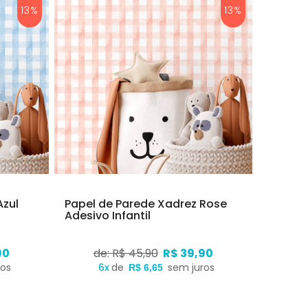
13%
13%
Azul
Papel de Parede Xadrez Rose
Adesivo Infantil
90
de: R$ 45,90
R$ 39,90
ros
6x
de
sem juros
R$ 6,65