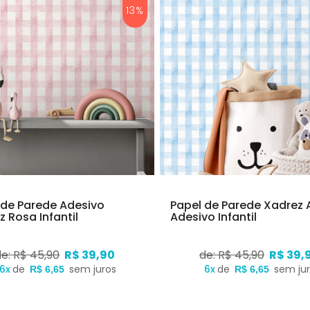
13%
 de Parede Adesivo
Papel de Parede Xadrez 
 Rosa Infantil
Adesivo Infantil
de: R$ 45,90
R$ 39,90
de: R$ 45,90
R$ 39,
6x
de
sem juros
6x
de
sem ju
R$ 6,65
R$ 6,65