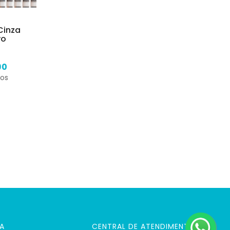
Cinza
vo
90
ros
A
CENTRAL DE ATENDIMENTO