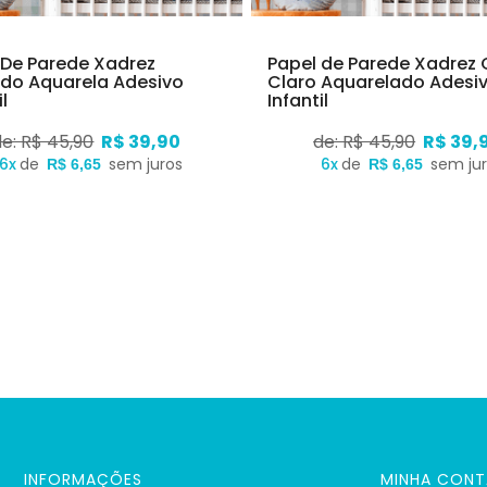
 De Parede Xadrez
Papel de Parede Xadrez 
ido Aquarela Adesivo
Claro Aquarelado Adesi
l
Infantil
de: R$ 45,90
R$ 39,90
de: R$ 45,90
R$ 39,
6x
de
sem juros
6x
de
sem ju
R$ 6,65
R$ 6,65
INFORMAÇÕES
MINHA CONT