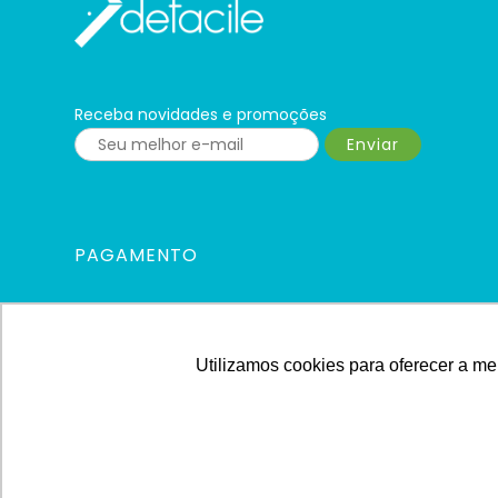
Receba novidades e promoções
Enviar
PAGAMENTO
Utilizamos cookies para oferecer a mel
© 2024 Defacile. Todos os direitos reservados. É vedada qualquer reprodu
expressa autorização Defacile - Endereço: Rua Cel. José Vitoriano Vilas B