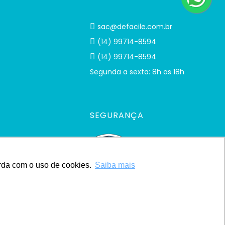
sac@defacile.com.br
(14) 99714-8594
(14) 99714-8594
Segunda a sexta: 8h as 18h
SEGURANÇA
orda com o uso de cookies.
Saiba mais
Developed by
Powered by