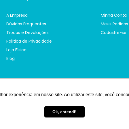
A Empresa
Minha Conta
Dúvidas Frequentes
Meus Pedidos
Trocas e Devoluções
Cadastre-se
Política de Privacidade
Loja Física
Blog
hor experiência em nosso site. Ao utilizar este site, você conc
Ok, entendi!
ção, total ou parcial, de qualquer elemento de identidade, ou textos, sem
ôas, 4 - Centro - CEP 18600-130 - Botucatu-SP