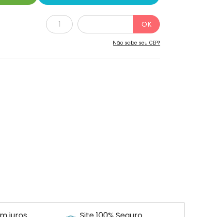
Não sabe seu CEP?
m juros
Site 100% Seguro