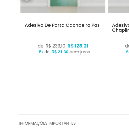
quiní
Adesivo De Porta Cachoeira Paz
Adesiv
Chapli
1
de: R$ 233,10
R$ 128,21
d
os
6x
de
sem juros
6
R$ 21,36
INFORMAÇÕES IMPORTANTES: