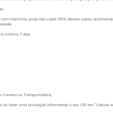
do;
ou com manchas, pode não cobrir 100%. Nesses casos, recomend
parede.
 no mínimo 7 dias.
s Correios ou Transportadora;
é só fazer uma simulação informando o seu CEP em "Calcule se