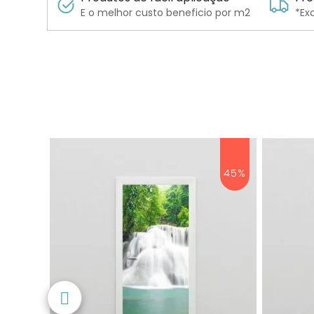
E o melhor custo beneficio por m2
*Ex
45%
45%