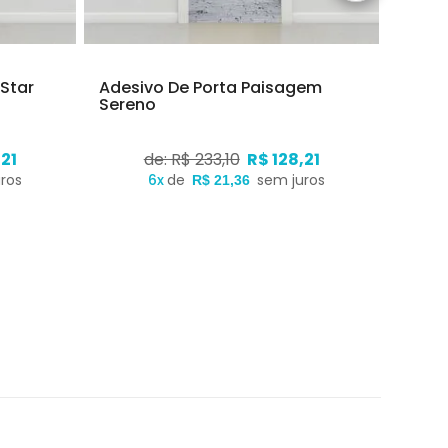
 Star
Adesivo De Porta Paisagem
Adesi
Sereno
,21
de: R$ 233,10
R$ 128,21
ros
6x
de
sem juros
R$ 21,36