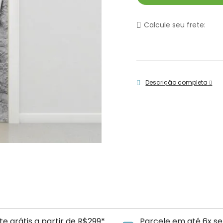
Calcule seu frete:
Descrição completa
te grátis a partir de R$299*
Parcele em até 6x se