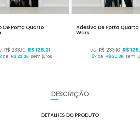
o De Porta Quarto
Adesivo De Porta Quarto
n
Wars
e: R$ 233,10
R$ 128,21
de: R$ 233,10
R$ 128
x
de
sem juros
6x
de
sem ju
R$ 21,36
R$ 21,36
DESCRIÇÃO
DETALHES DO PRODUTO