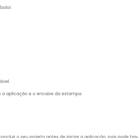
bolor.
ável.
is a aplicação e o encaixe da estampa.
concluir o seu projeto antes de iniciar a aplicação, pois pode ha