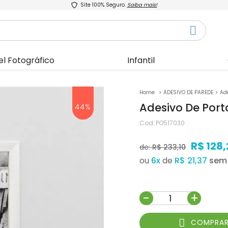
Site 100% Seguro.
Saiba mais!
el Fotográfico
Infantil
ADESIVO DE PAREDE
Ad
Adesivo De Port
44%
Cod:
PO517030
R$ 128,
de:
R$ 233,10
ou
6
x
de
R$ 21,37
-
+
COMPRA