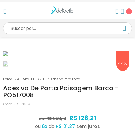
--
44%
ADESIVO DE PAREDE
Adesivo Para Porta
Adesivo De Porta Paisagem Barco -
PO517008
Cod:
PO517008
R$ 128,21
de:
R$ 233,10
ou
6
x
de
R$ 21,37