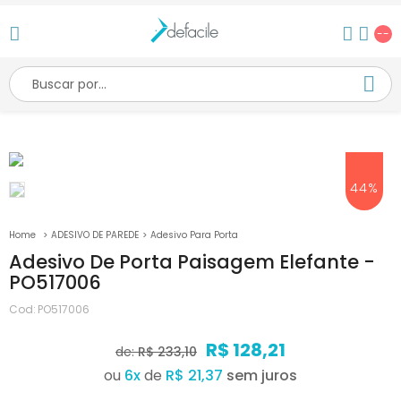
--
44%
ADESIVO DE PAREDE
Adesivo Para Porta
Adesivo De Porta Paisagem Elefante -
PO517006
Cod:
PO517006
R$ 128,21
de:
R$ 233,10
ou
6
x
de
R$ 21,37