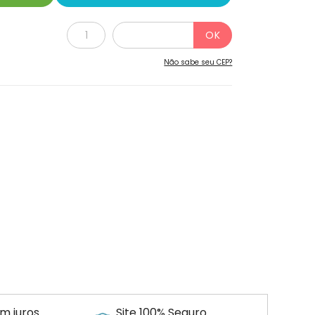
Não sabe seu CEP?
m juros
Site 100% Seguro