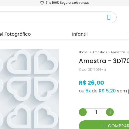
Site 100% Seguro.
Saiba mais!
el Fotográfico
Infantil
Amostras
Amostras P
Amostra - 3D17
Cod:
3D17014-a
R$ 26,00
ou
5
x
de
R$ 5,20
-
+
COMPRA