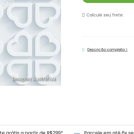
Calcule seu frete:
Descrição completa
te grátis a partir de R$299*
Parcele em até 6x se