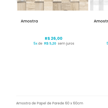
Amostra
Amost
R$ 26,00
s
5x
de
sem juros
R$ 5,20
Amostra de Papel de Parede 60 x 60cm