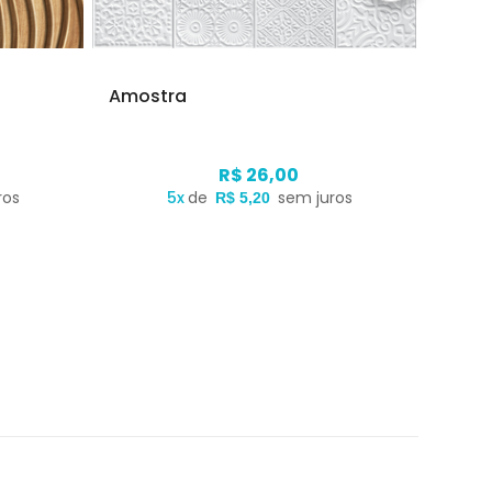
Amostra
Amos
R$ 26,00
ros
5x
de
sem juros
R$ 5,20