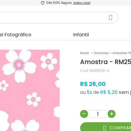
Site 100% Seguro.
Saiba mais!
el Fotográfico
Infantil
Amostras
Amostras P
Amostra - RM2
Cod:
RM25013-a
R$ 26,00
ou
5
x
de
R$ 5,20
-
+
COMPRA