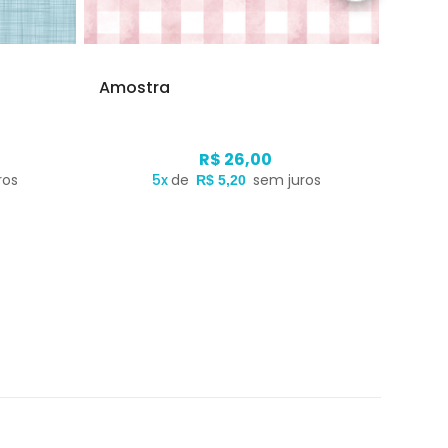
Amostra
Amos
R$ 26,00
ros
5x
de
sem juros
R$ 5,20