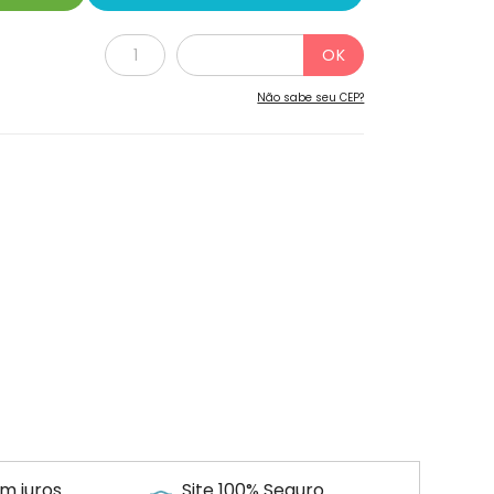
Não sabe seu CEP?
m juros
Site 100% Seguro