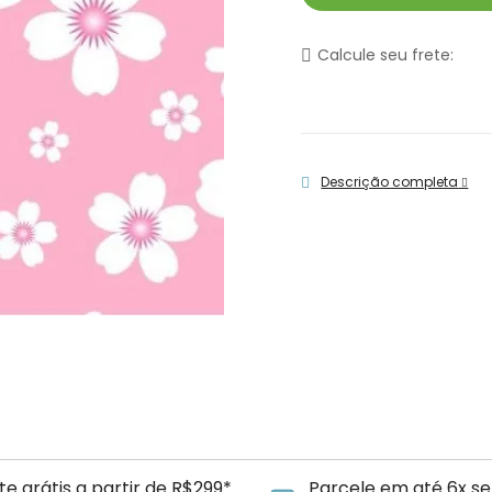
Calcule seu frete:
Descrição completa
te grátis a partir de R$299*
Parcele em até 6x se