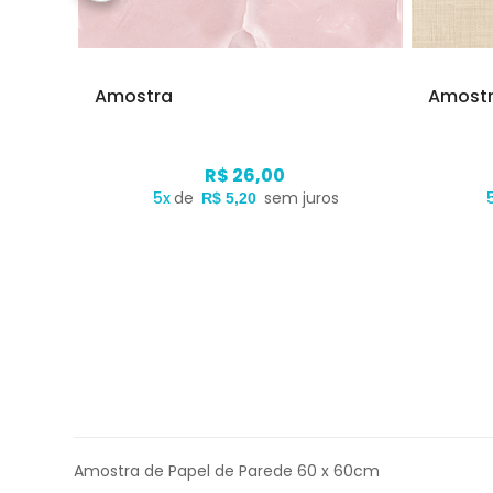
Amostra
Amost
R$ 26,00
s
5x
de
sem juros
R$ 5,20
Amostra de Papel de Parede 60 x 60cm