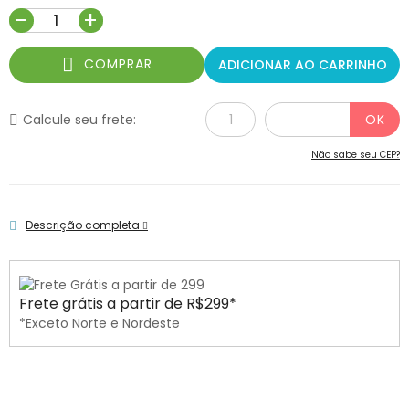
-
+
COMPRAR
ADICIONAR AO CARRINHO
Calcule seu frete:
Não sabe seu CEP?
Descrição completa
e grátis a partir de R$299*
eto Norte e Nordeste