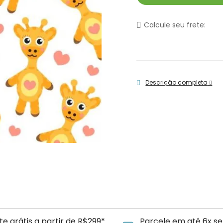
Calcule seu frete:
Descrição completa
te grátis a partir de R$299*
Parcele em até 6x se