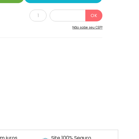
Não sabe seu CEP?
m juros
Site 100% Seguro