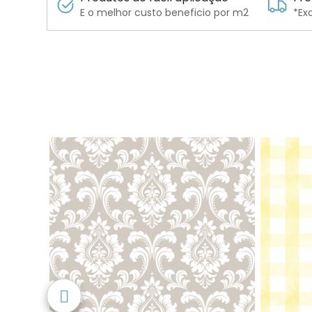
E o melhor custo beneficio por m2
*Ex