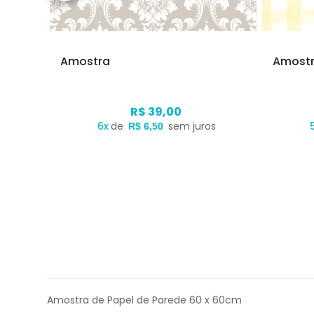
Amostra
Amost
R$ 39,00
s
6x
de
sem juros
R$ 6,50
Amostra de Papel de Parede 60 x 60cm