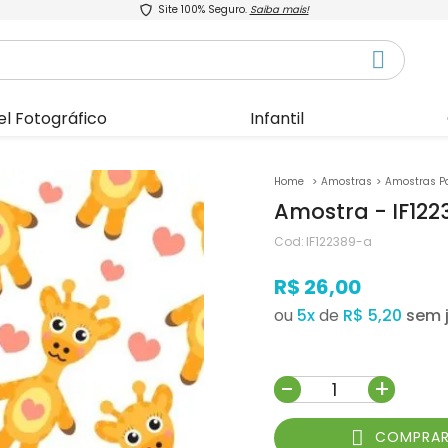
Site 100% Seguro.
Saiba mais!
el Fotográfico
Infantil
Amostras
Amostras P
Amostra - IF12
Cod:
IF122389-a
R$ 26,00
ou
5
x
de
R$ 5,20
-
+
COMPRA