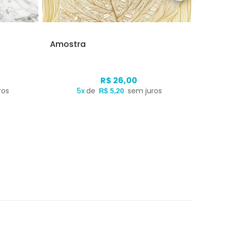
Amostra
Amos
R$ 26,00
ros
5x
de
sem juros
R$ 5,20