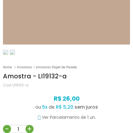
Amostras
Amostras Papel de Parede
Amostra - LI19132-a
Cod:
LI19132-a
R$ 26,00
ou
5
x
de
R$ 5,20
Ver Parcelamento de 1 un.
-
+