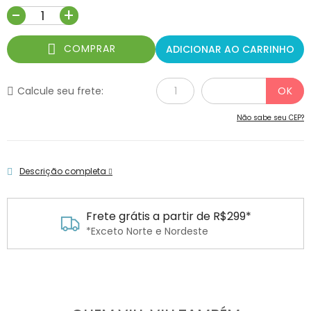
-
+
COMPRAR
ADICIONAR AO CARRINHO
Calcule seu frete:
Não sabe seu CEP?
Descrição completa
átis a partir de R$299*
Parcele e
Norte e Nordeste
Em todos o