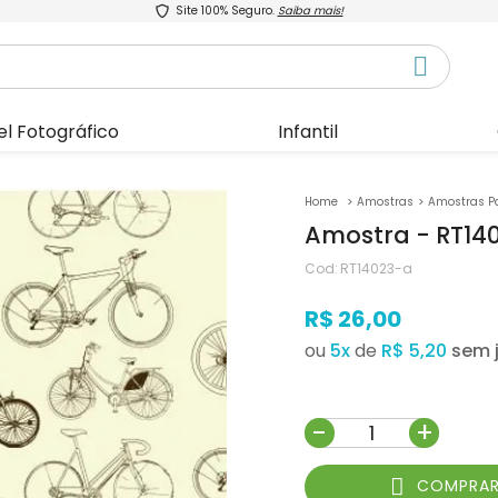
Site 100% Seguro.
Saiba mais!
el Fotográfico
Infantil
Amostras
Amostras P
Amostra - RT14
Cod:
RT14023-a
R$ 26,00
ou
5
x
de
R$ 5,20
-
+
COMPRA