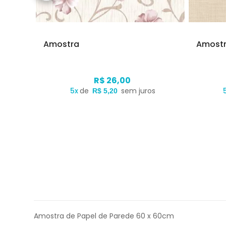
Amostra
Amost
R$ 26,00
s
5x
de
sem juros
R$ 5,20
Amostra de Papel de Parede 60 x 60cm