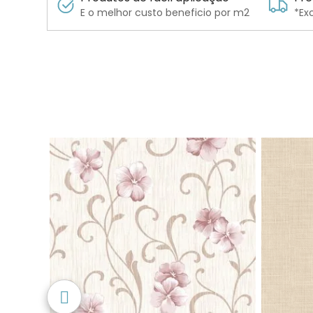
E o melhor custo beneficio por m2
*Ex