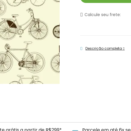
Calcule seu frete:
Descrição completa
te grátis a partir de R$299*
Parcele em até 6x se