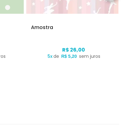
Amostra
Amos
R$ 26,00
ros
5x
de
sem juros
R$ 5,20