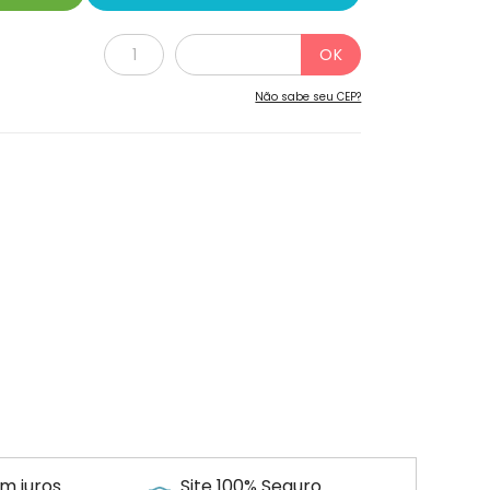
Não sabe seu CEP?
m juros
Site 100% Seguro