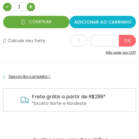
-
+
COMPRAR
ADICIONAR AO CARRINHO
Calcule seu frete:
Não sabe seu CEP?
Descrição completa
r de R$299*
Parcele em até 6x se
ste
Em todos os cartões