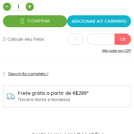
-
+
COMPRAR
ADICIONAR AO CARRINHO
Calcule seu frete:
Não sabe seu CEP?
Descrição completa
 R$299*
Parcele em até 6x sem ju
Em todos os cartões