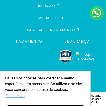
INFORMAÇÕES
MINHA CONTA
CENTRAL DE ATENDIMENTO
PAGAMENTO
SEGURANÇA
Utilizamos cookies para oferecer a melhor
experiência em nosso site. Ao utilizar este site,
você concorda com o uso de cookies.
© 2024 Defacile. Todos os direitos reservados. É vedada qualquer reprodução,
Saiba mais
total ou parcial, de qualquer elemento de identidade, ou textos, sem expressa
autorização Defacile - Endereço: Rua Cel. José Vitoriano Vilas Bôas, 4 - Centro -
CEP 18600-130 - Botucatu-SP