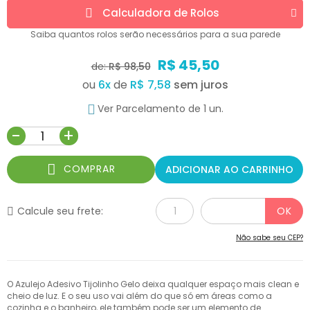
Calculadora de
Rolos
Saiba quantos
rolos
serão necessários para a sua parede
R$ 45,50
de:
R$ 98,50
ou
6
x
de
R$ 7,58
Ver Parcelamento de 1 un.
-
+
COMPRAR
ADICIONAR AO CARRINHO
Calcule seu frete:
Não sabe seu CEP?
O Azulejo Adesivo Tijolinho Gelo deixa qualquer espaço mais clean e
cheio de luz. E o seu uso vai além do que só em áreas como a
cozinha e o banheiro, ele também pode ser um elemento de