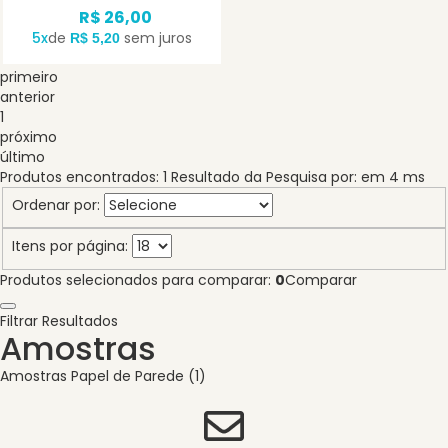
R$ 26,00
5x
de
sem juros
R$ 5,20
primeiro
anterior
1
próximo
último
Produtos encontrados:
1
Resultado da Pesquisa por:
em
4 ms
Ordenar por:
Itens por página:
Produtos selecionados para comparar:
0
Comparar
Filtrar Resultados
Amostras
Amostras Papel de Parede (1)