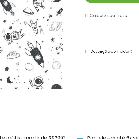
Calcule seu frete:
Descrição completa
te grátis a partir de R$299*
Parcele em até 6x se