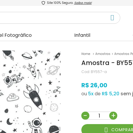
Site 100% Seguro.
Saiba mais!
el Fotográfico
Infantil
Amostras
Amostras P
Amostra - BY5
Cod:
BY557-a
R$ 26,00
ou
5
x
de
R$ 5,20
-
+
COMPRA