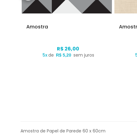
Amostra
Amost
R$ 26,00
s
5x
de
sem juros
R$ 5,20
Amostra de Papel de Parede 60 x 60cm