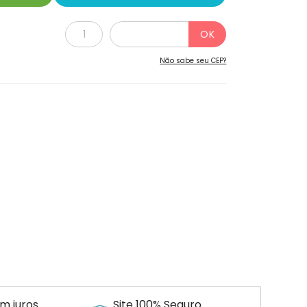
Não sabe seu CEP?
m juros
Site 100% Seguro