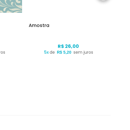
Amostra
Amos
R$ 26,00
ros
5x
de
sem juros
R$ 5,20