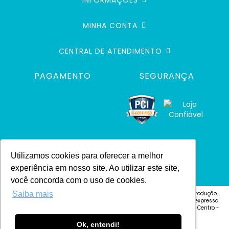
INFORMAÇÕES
MINHA CONTA
CENTRAL DE ATENDIMENTO
PAGAMENTO
SEGURANÇA
Utilizamos cookies para oferecer a melhor
experiência em nosso site. Ao utilizar este site,
você concorda com o uso de cookies.
© 2024 Defacile. Todos os direitos reservados. É vedada qualquer reprodução,
Saiba mais
total ou parcial, de qualquer elemento de identidade, ou textos, sem expressa
autorização Defacile - Endereço: Rua Cel. José Vitoriano Vilas Bôas, 4 - Centro -
CEP 18600-130 - Botucatu-SP
Ok, entendi!