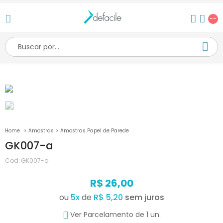
--
Amostras
Amostras Papel de Parede
GK007-a
Cod:
GK007-a
R$ 26,00
ou
5
x
de
R$ 5,20
Ver Parcelamento de 1 un.