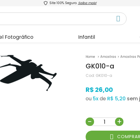
Site 100% Seguro.
Saiba mais!
el Fotográfico
Infantil
Amostras
Amostras P
GK010-a
Cod:
GK010-a
R$ 26,00
ou
5
x
de
R$ 5,20
-
+
COMPRA