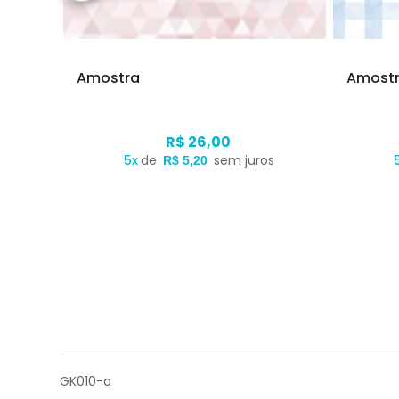
Amostra
Amost
R$ 26,00
s
5x
de
sem juros
R$ 5,20
GK010-a