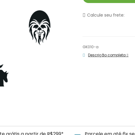
Calcule seu frete:
GK010-a
Descrição completa
te grátis a partir de R$299*
Parcele em até 6x se