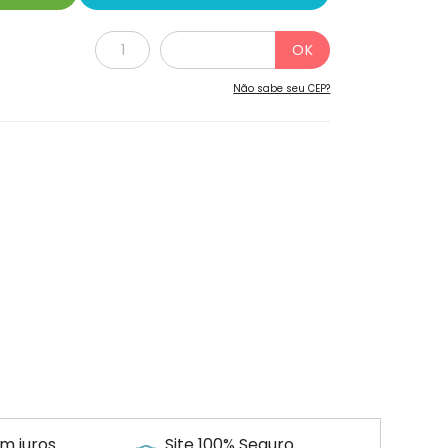
Não sabe seu CEP?
m juros
Site 100% Seguro