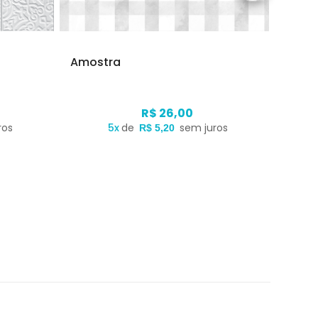
Amostra
Amos
R$ 26,00
ros
5x
de
sem juros
R$ 5,20