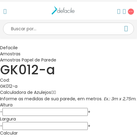
--
Defacile
Amostras
Amostras Papel de Parede
GK012-a
Cod:
GK012-a
Calculadora de
Azulejos
Informe as medidas de sua parede, em metros.
Ex.: 3m x 2,75m.
Altura
-
+
Largura
-
+
Calcular