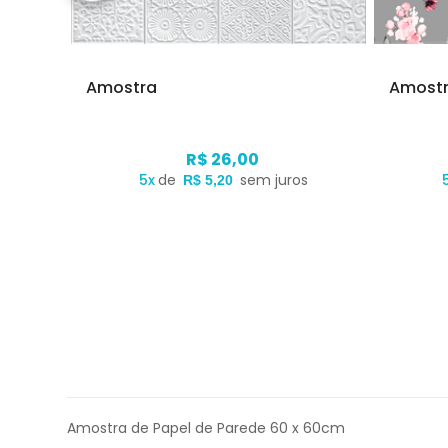
Amostra
Amost
R$ 26,00
s
5x
de
sem juros
R$ 5,20
Amostra de Papel de Parede 60 x 60cm