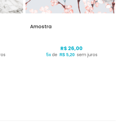
Amostra
Amos
R$ 26,00
ros
5x
de
sem juros
R$ 5,20