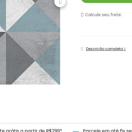
Calcule seu frete:
Descrição completa
te grátis a partir de R$299*
Parcele em até 6x se