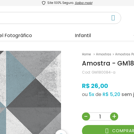
Site 100% Seguro.
Saiba mais!
el Fotográfico
Infantil
Amostras
Amostras P
Amostra - GM1
Cod:
GM180084-a
R$ 26,00
ou
5
x
de
R$ 5,20
-
+
COMPRA