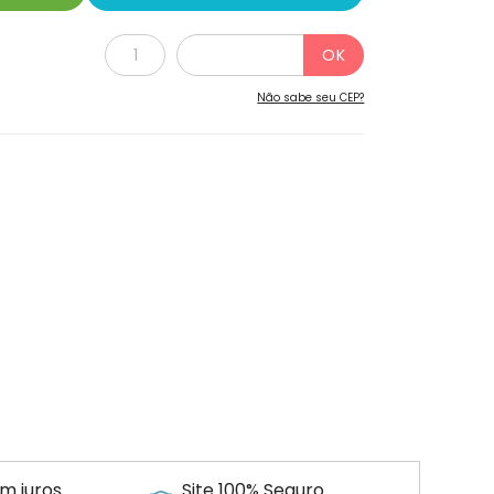
Não sabe seu CEP?
m juros
Site 100% Seguro