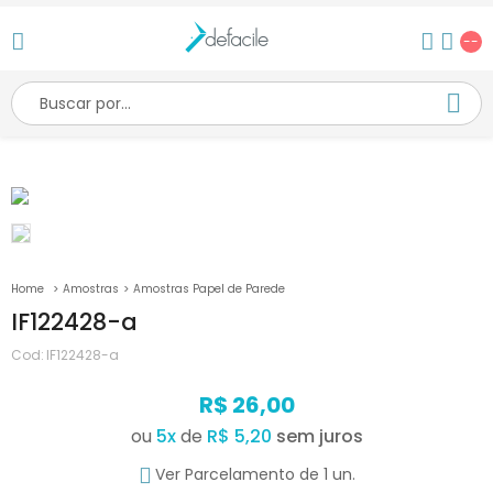
--
Amostras
Amostras Papel de Parede
IF122428-a
Cod:
IF122428-a
R$ 26,00
ou
5
x
de
R$ 5,20
Ver Parcelamento de 1 un.