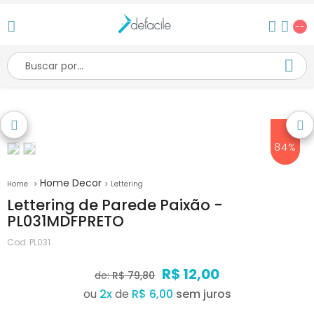
--
84%
Home Decor
Lettering
Lettering de Parede Paixão -
PL031MDFPRETO
Cod:
PL031
R$ 12,00
de:
R$ 79,80
ou
2
x
de
R$ 6,00