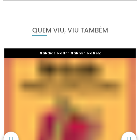
QUEM VIU, VIU TAMBÉM
NaN
dias
NaN
hr
NaN
min
NaN
seg