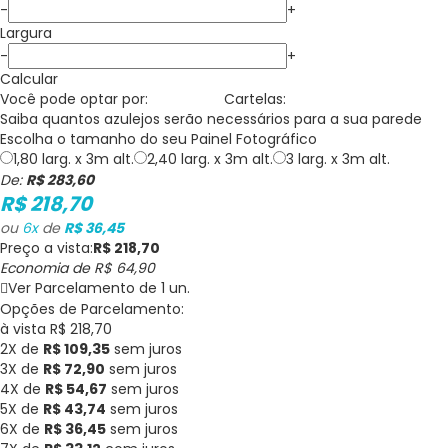
-
+
Largura
-
+
Calcular
Você pode optar por:
Cartelas:
Saiba quantos
azulejos
serão necessários para a sua parede
Escolha o tamanho do seu Painel Fotográfico
1,80 larg. x 3m alt.
2,40 larg. x 3m alt.
3 larg. x 3m alt.
De:
R$ 283,60
R$ 218,70
ou
6
x
de
R$ 36,45
Preço a vista:
R$ 218,70
Economia de
R$ 64,90
Ver Parcelamento de 1 un.
Opções de Parcelamento:
à vista R$ 218,70
2X de
R$ 109,35
sem juros
3X de
R$ 72,90
sem juros
4X de
R$ 54,67
sem juros
5X de
R$ 43,74
sem juros
6X de
R$ 36,45
sem juros