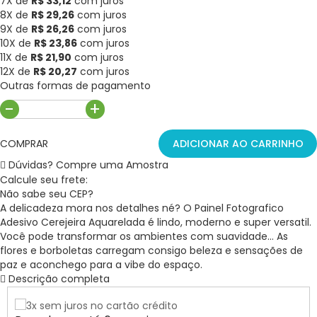
7X de
R$ 33,12
com juros
8X de
R$ 29,26
com juros
9X de
R$ 26,26
com juros
10X de
R$ 23,86
com juros
11X de
R$ 21,90
com juros
12X de
R$ 20,27
com juros
Outras formas de pagamento
-
+
COMPRAR
ADICIONAR AO CARRINHO
Dúvidas? Compre uma Amostra
Calcule seu frete:
Não sabe seu CEP?
A delicadeza mora nos detalhes né? O Painel Fotografico
Adesivo Cerejeira Aquarelada é lindo, moderno e super versatil.
Você pode transformar os ambientes com suavidade... As
flores e borboletas carregam consigo beleza e sensações de
paz e aconchego para a vibe do espaço.
Descrição completa