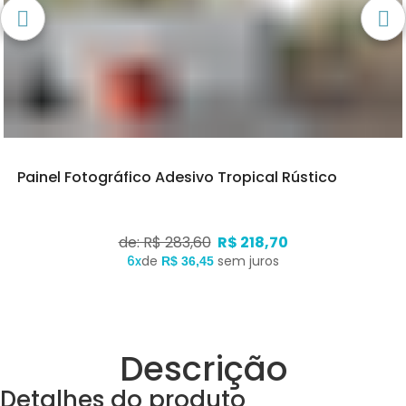
Painel Fotográfico Adesivo Tropical Rústico
de: R$ 283,60
R$ 218,70
6x
de
sem juros
R$ 36,45
Descrição
Detalhes do produto