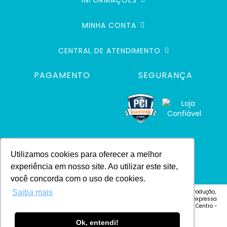
INFORMAÇÕES
MINHA CONTA
CENTRAL DE ATENDIMENTO
PAGAMENTO
SEGURANÇA
Utilizamos cookies para oferecer a melhor
experiência em nosso site. Ao utilizar este site,
você concorda com o uso de cookies.
Saiba mais
© 2024 Defacile. Todos os direitos reservados. É vedada qualquer reprodução,
total ou parcial, de qualquer elemento de identidade, ou textos, sem expressa
autorização Defacile - Endereço: Rua Cel. José Vitoriano Vilas Bôas, 4 - Centro -
CEP 18600-130 - Botucatu-SP
Ok, entendi!