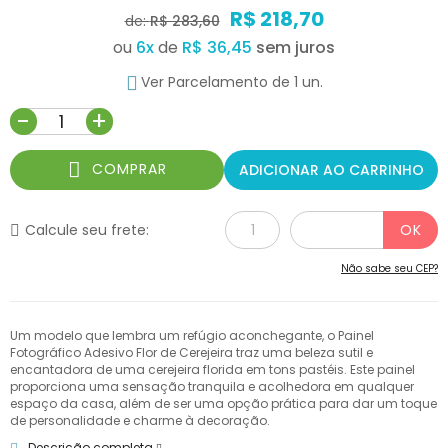
R$ 218,70
de:
R$ 283,60
ou
6
x
de
R$ 36,45
Ver Parcelamento de 1 un.
-
+
COMPRAR
ADICIONAR AO CARRINHO
Calcule seu frete:
Não sabe seu CEP?
Um modelo que lembra um refúgio aconchegante, o Painel
Fotográfico Adesivo Flor de Cerejeira traz uma beleza sutil e
encantadora de uma cerejeira florida em tons pastéis. Este painel
proporciona uma sensação tranquila e acolhedora em qualquer
espaço da casa, além de ser uma opção prática para dar um toque
de personalidade e charme à decoração.
Descrição completa