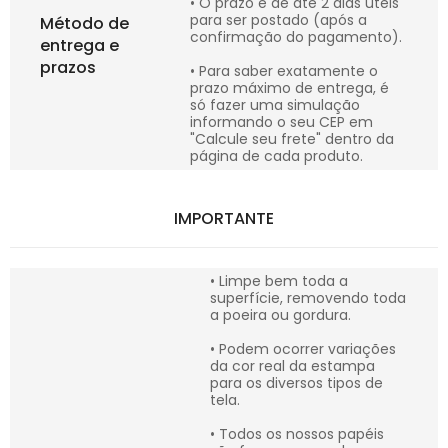
• O prazo é de até 2 dias úteis
para ser postado (após a
Método de
confirmação do pagamento).
entrega e
prazos
• Para saber exatamente o
prazo máximo de entrega, é
só fazer uma simulação
informando o seu CEP em
"Calcule seu frete" dentro da
página de cada produto.
IMPORTANTE
• Limpe bem toda a
superfície, removendo toda
a poeira ou gordura.
• Podem ocorrer variações
da cor real da estampa
para os diversos tipos de
tela.
• Todos os nossos papéis