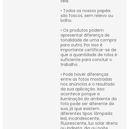
tela.
• Todos os nossos papéis
são foscos, sem relevo ou
brilho.
• Os produtos podem
apresentar diferença de
tonalidade de uma compra
para outra. Por isso é
importante certificar-se de
que a quantidade de rolos é
suficiente para concluir o
trabalho.
• Pode haver diferenças
entre as fotos mostradas
nos anúncios e o resultado
da sua aplicação. Isso
acontece porque a
iluminação do ambiente da
foto pode ser diferente da
sua, já que existem
diferentes tipos: lâmpada
led, incandescente,
fluorescente, luz solar direta
ou indireta, dia ou noite,