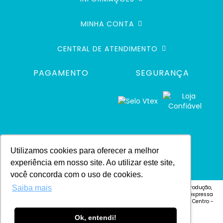
MINHA CONTA
CENTRAL DE ATENDIMENTO
PAGAMENTO
SEGURANÇA
Utilizamos cookies para oferecer a melhor
experiência em nosso site. Ao utilizar este site,
você concorda com o uso de cookies.
Saiba mais
© 2024 Defacile. Todos os direitos reservados. É vedada qualquer reprodução,
total ou parcial, de qualquer elemento de identidade, ou textos, sem expressa
autorização Defacile - Endereço: Rua Cel. José Vitoriano Vilas Bôas, 4 - Centro -
CEP 18600-130 - Botucatu-SP
Ok, entendi!
Developed by