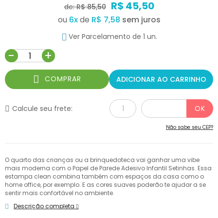
R$ 45,50
de:
R$ 85,50
ou
6
x
de
R$ 7,58
Ver Parcelamento de 1 un.
-
+
COMPRAR
ADICIONAR AO CARRINHO
Calcule seu frete:
Não sabe seu CEP?
O quarto das crianças ou a brinquedoteca vai ganhar uma vibe
mais moderna com o Papel de Parede Adesivo Infantil Setinhas. Essa
estampa clean combina também com espaços da casa como o
home office, por exemplo. E as cores suaves poderão te ajudar a se
sentir mais confortável no ambiente.
Descrição completa