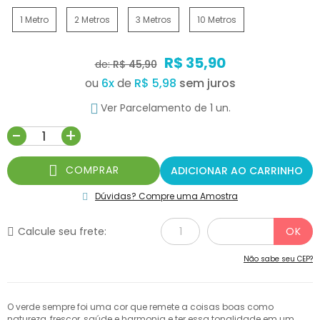
1 Metro
2 Metros
3 Metros
10 Metros
R$ 35,90
de:
R$ 45,90
ou
6
x
de
R$ 5,98
Ver Parcelamento de 1 un.
-
+
COMPRAR
ADICIONAR AO CARRINHO
Dúvidas? Compre uma Amostra
Calcule seu frete:
Não sabe seu CEP?
O verde sempre foi uma cor que remete a coisas boas como
natureza, frescor, saúde e harmonia e ter essa tonalidade em um