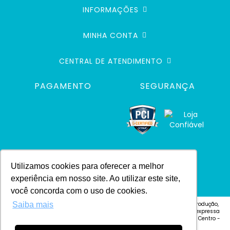
INFORMAÇÕES
MINHA CONTA
CENTRAL DE ATENDIMENTO
PAGAMENTO
SEGURANÇA
Utilizamos cookies para oferecer a melhor
experiência em nosso site. Ao utilizar este site,
você concorda com o uso de cookies.
© 2024 Defacile. Todos os direitos reservados. É vedada qualquer reprodução,
Saiba mais
total ou parcial, de qualquer elemento de identidade, ou textos, sem expressa
autorização Defacile - Endereço: Rua Cel. José Vitoriano Vilas Bôas, 4 - Centro -
CEP 18600-130 - Botucatu-SP