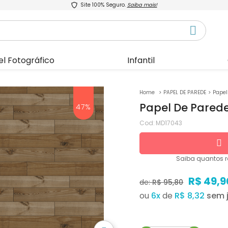
Site 100% Seguro.
Saiba mais!
el Fotográfico
Infantil
PAPEL DE PAREDE
Papel
Papel De Pared
47%
Cod:
MD17043
Saiba quantos
r
R$ 49,9
de:
R$ 95,80
ou
6
x
de
R$ 8,32