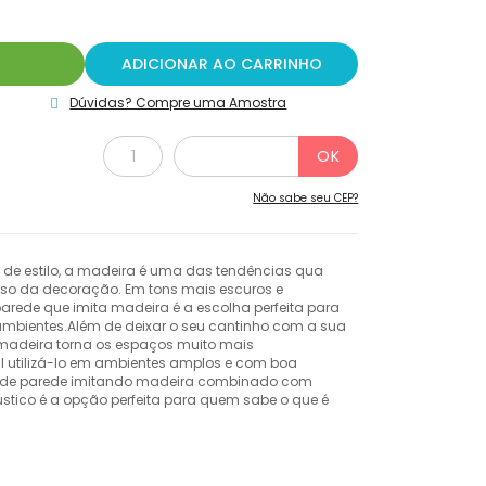
R
ADICIONAR AO CARRINHO
Dúvidas? Compre uma Amostra
Não sabe seu CEP?
a de estilo, a madeira é uma das tendências qua
rso da decoração. Em tons mais escuros e
arede que imita madeira é a escolha perfeita para
mbientes.Além de deixar o seu cantinho com a sua
 madeira torna os espaços muito mais
l utilizá-lo em ambientes amplos e com boa
l de parede imitando madeira combinado com
ústico é a opção perfeita para quem sabe o que é