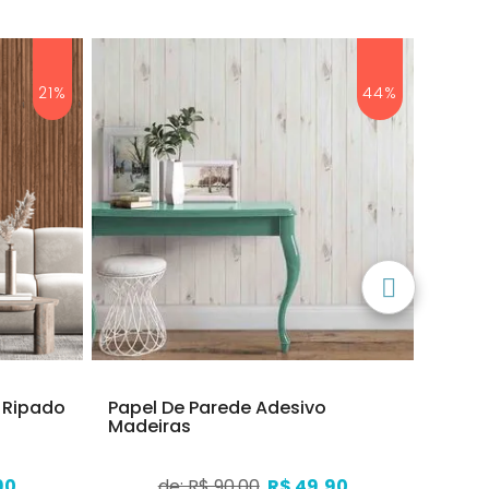
21%
44%
 Ripado
Papel De Parede Adesivo
Papel
Madeiras
Tranç
90
de: R$ 90,00
R$ 49,90