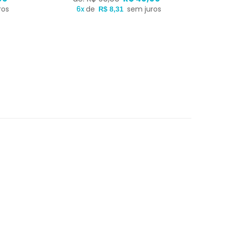
ros
6x
de
sem juros
R$ 8,31