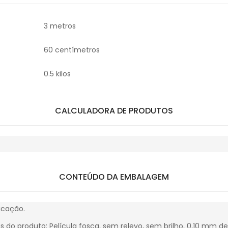
3 metros
60 centímetros
0.5 kilos
CALCULADORA DE PRODUTOS
CONTEÚDO DA EMBALAGEM
icação.
as do produto: Película fosca, sem relevo, sem brilho, 0,10 mm d