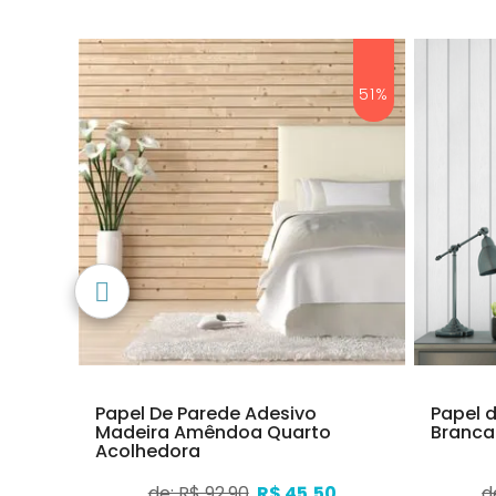
21%
51%
Papel De Parede Adesivo
Papel 
Madeira Amêndoa Quarto
Branca
Acolhedora
0
de: R$ 92,90
R$ 45,50
d