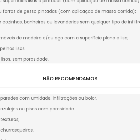
 superfícies lisas e pintadas (com aplicação de massa corrida)
u forros de gesso pintadas (com aplicação de massa corrida);
e cozinhas, banheiros ou lavanderias sem qualquer tipo de infil
móveis de madeira e/ou aço com a superfície plana e lisa;
pelhos lisos.
lisos, sem porosidade.
NÃO RECOMENDAMOS
paredes com umidade, infiltrações ou bolor.
azulejos ou pisos com porosidade.
texturas;
churrasqueiras.