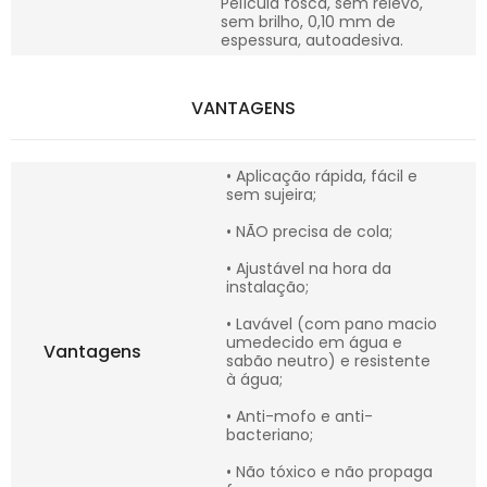
Película fosca, sem relevo,
sem brilho, 0,10 mm de
espessura, autoadesiva.
VANTAGENS
• Aplicação rápida, fácil e
sem sujeira;
• NÃO precisa de cola;
• Ajustável na hora da
instalação;
• Lavável (com pano macio
umedecido em água e
Vantagens
sabão neutro) e resistente
à água;
• Anti-mofo e anti-
bacteriano;
• Não tóxico e não propaga