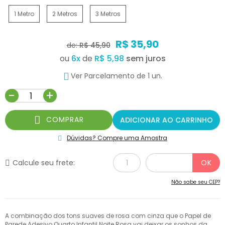
1 Metro
2 Metros
3 Metros
R$ 35,90
de:
R$ 45,90
ou
6
x
de
R$ 5,98
Ver Parcelamento de 1 un.
-
+
COMPRAR
ADICIONAR AO CARRINHO
Dúvidas? Compre uma Amostra
Calcule seu frete:
Não sabe seu CEP?
A combinação dos tons suaves de rosa com cinza que o Papel de
Parede Adesivo Quarto Infantil Noite Rosa vai deixar os sonhos da