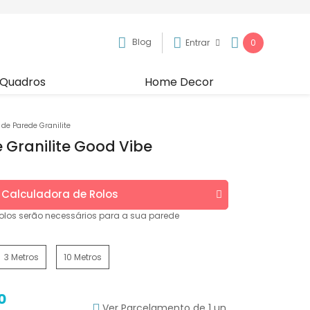
Blog
Entrar
0
Quadros
Home Decor
 de Parede Granilite
 Granilite Good Vibe
Calculadora de
Rolos
olos
serão necessários para a sua parede
3 Metros
10 Metros
0
Ver Parcelamento de 1 un.