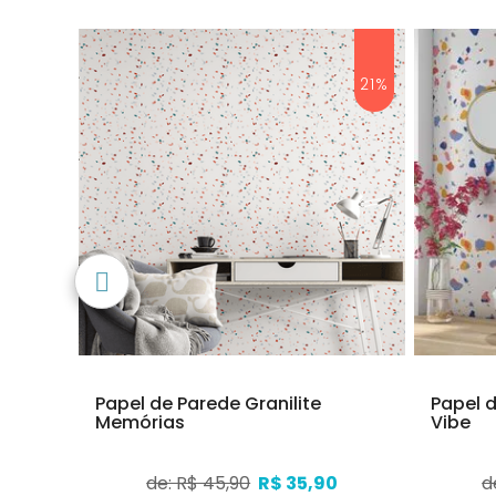
21%
21%
Praia
Papel de Parede Granilite
Papel 
Memórias
Vibe
0
de: R$ 45,90
R$ 35,90
d