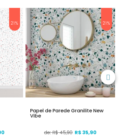
21%
21%
e
Papel de Parede Granilite New
Papel
Vibe
90
de: R$ 45,90
R$ 35,90