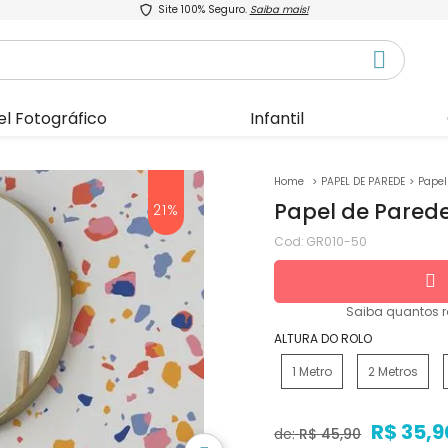
Site 100% Seguro.
Saiba mais!
el Fotográfico
Infantil
PAPEL DE PAREDE
Papel
Papel de Parede
21%
Cod:
GR010-50
Saiba quantos
r
ALTURA DO ROLO
1 Metro
2 Metros
R$ 35,9
de:
R$ 45,90