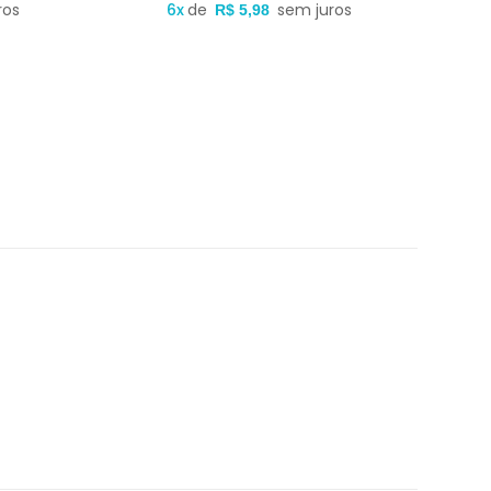
ros
6x
de
sem juros
R$ 5,98