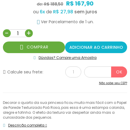
R$ 167,90
de:
R$ 188,50
ou
6
x
de
R$ 27,98
Ver Parcelamento de 1 un.
-
+
COMPRAR
ADICIONAR AO CARRINHO
Dúvidas? Compre uma Amostra
Calcule seu frete:
Não sabe seu CEP?
Decorar o quarto da sua princesa ficou muito mais fácil com o Papel
de Parede Texturizado Poá Rosa, pois essa é uma estampa colorida,
alegre e fofinha. O efeito da textura vai despertar ainda mais a
curiosidade dos pequenos.
Descrição completa