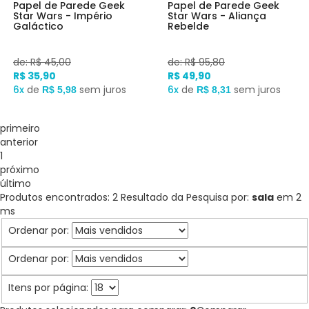
Papel de Parede Geek
Papel de Parede Geek
Star Wars - Império
Star Wars - Aliança
Galáctico
Rebelde
de: R$ 45,00
de: R$ 95,80
R$ 35,90
R$ 49,90
6x
de
sem juros
6x
de
sem juros
R$ 5,98
R$ 8,31
primeiro
anterior
1
próximo
último
Produtos encontrados:
2
Resultado da Pesquisa por:
sala
em
2
ms
Ordenar por:
Ordenar por:
Itens por página: