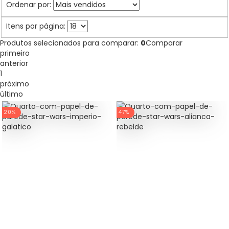
Ordenar por:
Itens por página:
Produtos selecionados para comparar:
0
Comparar
primeiro
anterior
1
próximo
último
20%
47%