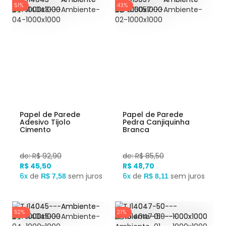
51%
43%
Papel de Parede
Papel de Parede
Adesivo Tijolo
Pedra Canjiquinha
Cimento
Branca
de: R$ 92,90
de: R$ 85,50
R$ 45,50
R$ 48,70
6x
de
sem juros
6x
de
sem juros
R$ 7,58
R$ 8,11
52%
21%