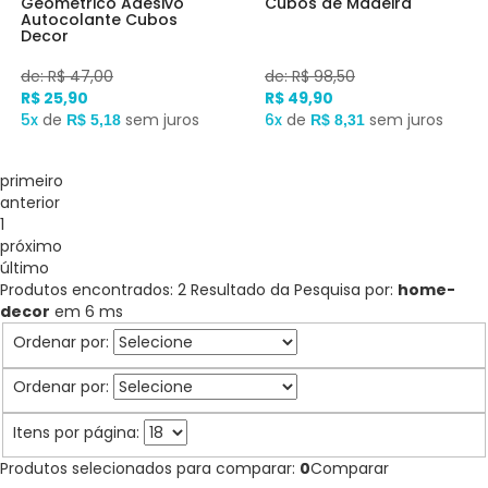
Geométrico Adesivo
Cubos de Madeira
Autocolante Cubos
Decor
de: R$ 47,00
de: R$ 98,50
R$ 25,90
R$ 49,90
5x
de
sem juros
6x
de
sem juros
R$ 5,18
R$ 8,31
primeiro
anterior
1
próximo
último
Produtos encontrados:
2
Resultado da Pesquisa por:
home-
decor
em
6 ms
Ordenar por:
Ordenar por:
Itens por página:
Produtos selecionados para comparar:
0
Comparar