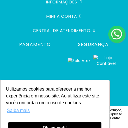
INFORMAÇÕES
MINHA CONTA
CENTRAL DE ATENDIMENTO
PAGAMENTO
SEGURANÇA
Utilizamos cookies para oferecer a melhor
experiência em nosso site. Ao utilizar este site,
você concorda com o uso de cookies.
© 2024 Defacile. Todos os direitos reservados. É vedada qualquer reprodução,
Saiba mais
total ou parcial, de qualquer elemento de identidade, ou textos, sem expressa
autorização Defacile - Endereço: Rua Cel. José Vitoriano Vilas Bôas, 4 - Centro -
CEP 18600-130 - Botucatu-SP
Ok, entendi!