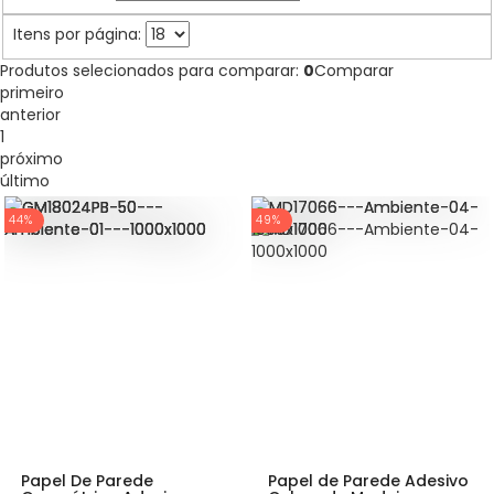
Itens por página:
Produtos selecionados para comparar:
0
Comparar
primeiro
anterior
1
próximo
último
44%
49%
Papel De Parede
Papel de Parede Adesivo