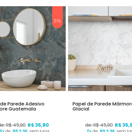
21%
 de Parede Adesivo
Papel de Parede Mármor
ore Guatemala
Glacial
de: R$ 45,90
R$ 35,90
de: R$ 45,90
R$ 35,
6x
de
sem juros
6x
de
sem ju
R$ 5,98
R$ 5,98