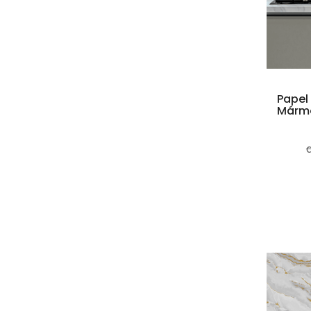
Papel
Márm