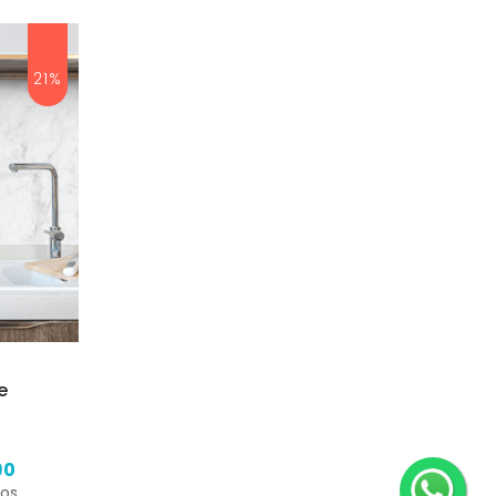
21%
e
90
ros