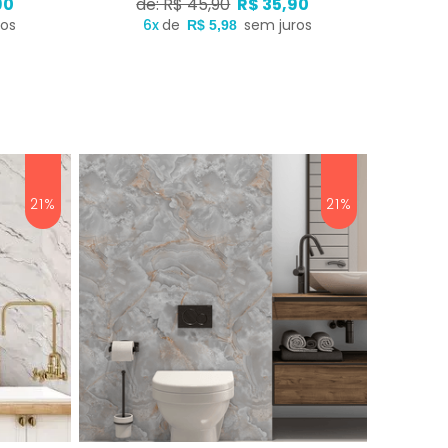
90
de: R$ 45,90
R$ 35,90
ros
6x
de
sem juros
R$ 5,98
21%
21%