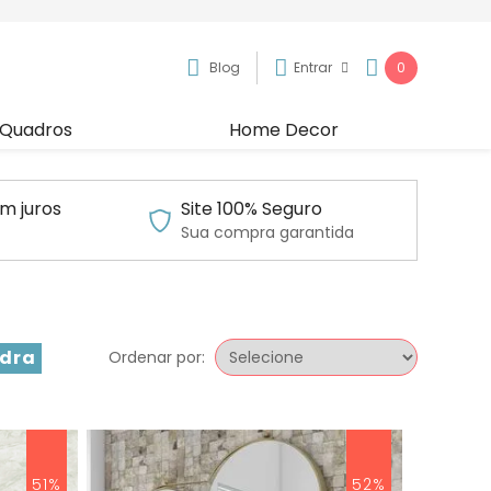
Blog
Entrar
0
Quadros
Home Decor
m juros
Site 100% Seguro
Sua compra garantida
dra
Ordenar por:
51%
52%