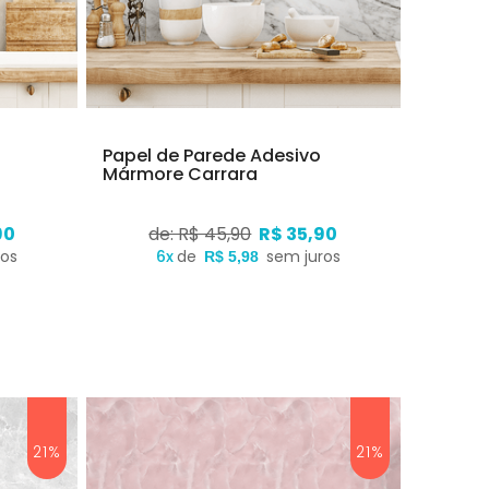
Papel de Parede Adesivo
Mármore Carrara
90
de: R$ 45,90
R$ 35,90
ros
6x
de
sem juros
R$ 5,98
21%
21%