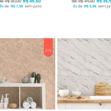
de: R$ 90,00
R$ 45,50
de: R$ 45,90
R$ 35,
6x
de
sem juros
6x
de
sem ju
R$ 7,58
R$ 5,98
21%