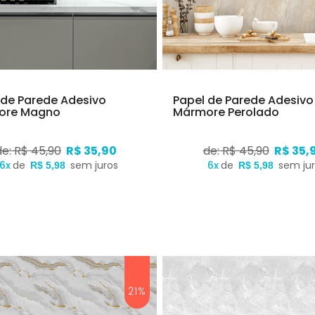
 de Parede Adesivo
Papel de Parede Adesivo
ore Magno
Mármore Perolado
de: R$ 45,90
R$ 35,90
de: R$ 45,90
R$ 35,
6x
de
sem juros
6x
de
sem ju
R$ 5,98
R$ 5,98
21%