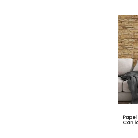
Papel
Canji