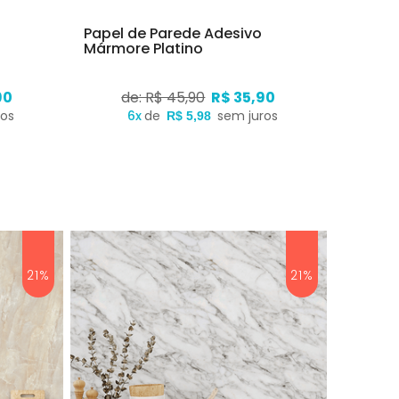
Papel de Parede Adesivo
Mármore Platino
90
de: R$ 45,90
R$ 35,90
ros
6x
de
sem juros
R$ 5,98
21%
21%