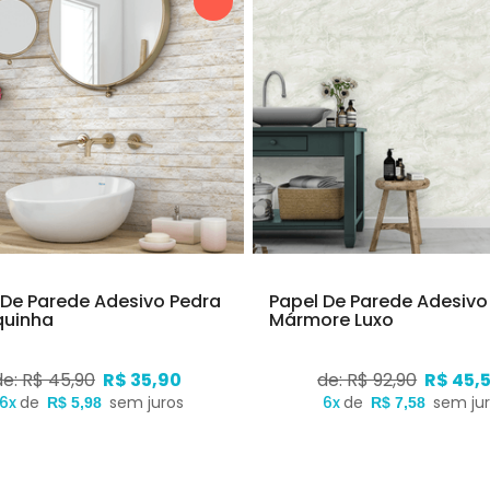
 De Parede Adesivo Pedra
Papel De Parede Adesivo
quinha
Mármore Luxo
de: R$ 45,90
R$ 35,90
de: R$ 92,90
R$ 45,
6x
de
sem juros
6x
de
sem ju
R$ 5,98
R$ 7,58