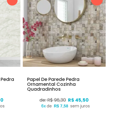
 Pedra
Papel De Parede Pedra
Ornamental Cozinha
Quadradinhos
50
de: R$ 96,30
R$ 45,50
ros
6x
de
sem juros
R$ 7,58