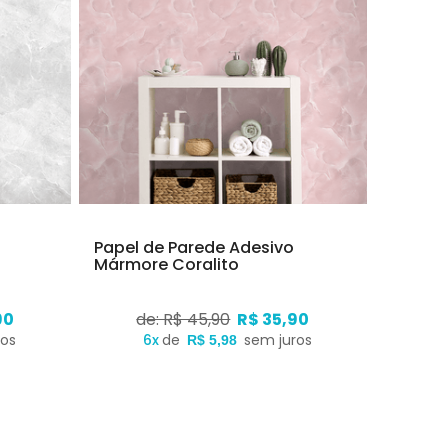
Papel de Parede Adesivo
Mármore Coralito
90
de: R$ 45,90
R$ 35,90
ros
6x
de
sem juros
R$ 5,98