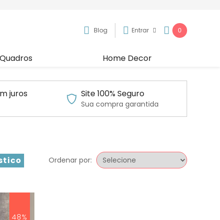
Blog
Entrar
0
Quadros
Home Decor
m juros
Site 100% Seguro
Sua compra garantida
stico
Ordenar por:
48%