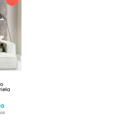
to
iela
90
ros