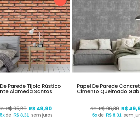
De Parede Tijolo Rústico
Papel De Parede Concre
nte Alameda Santos
Cimento Queimado Gabr
de: R$ 95,80
R$ 49,90
de: R$ 96,30
R$ 49,
6x
de
sem juros
6x
de
sem ju
R$ 8,31
R$ 8,31