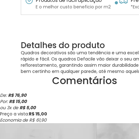
Produtos de fácil aplicação
Fre
E o melhor custo beneficio por m2
*Ex
Detalhes do produto
Quadros decorativos são uma tendência e uma excelen
rápido e fácil. Os quadros Defacile vão deixar o seu
reflorestamento, garantindo assim maior durabilidade
bem certinho em qualquer parede, até mesmo aquela
Comentários
De:
R$ 76,90
Por:
R$ 15,00
ou
3
x
de
R$ 5,00
Preço a vista:
R$ 15,00
Economia de
R$ 61,90