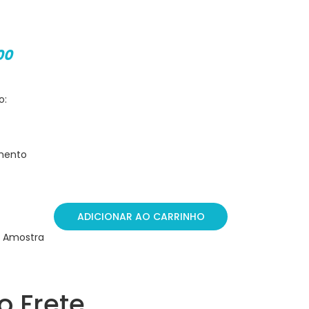
00
o:
mento
ADICIONAR AO CARRINHO
 Amostra
o Frete