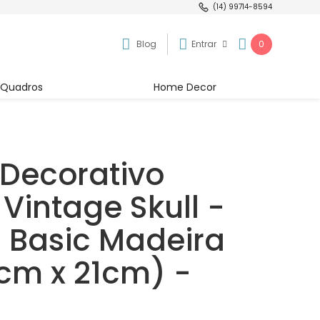
(14) 99714-8594
Blog
Entrar
0
Quadros
Home Decor
Decorativo
Vintage Skull -
 Basic Madeira
1cm x 21cm) -