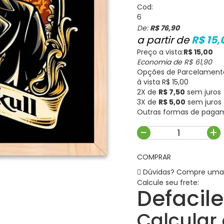
Cod:
6
De:
R$ 76,90
R$ 15,
Preço a vista:
R$ 15,00
Economia de
R$ 61,90
Opções de Parcelament
à vista R$ 15,00
2X de
R$ 7,50
sem juros
3X de
R$ 5,00
sem juros
Outras formas de paga
-
+
COMPRAR
Dúvidas? Compre uma
Calcule seu frete:
Defacile
Calcular 