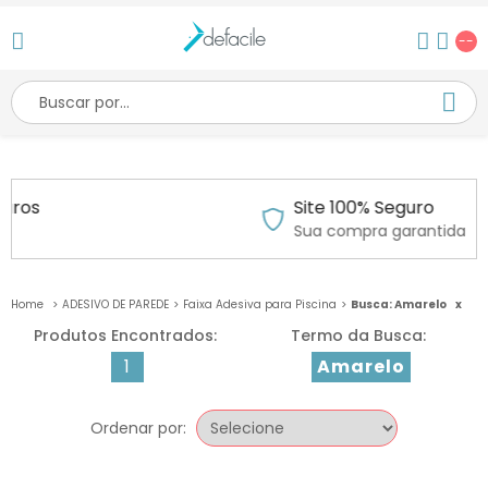
--
m até 6x sem juros
Site 100
s cartões
Sua comp
ADESIVO DE PAREDE
Faixa Adesiva para Piscina
Busca: Amarelo
x
1
Amarelo
Ordenar por: