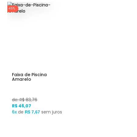
45%
Faixa de Piscina
Amarelo
de: R$ 83,76
R$ 46,07
6x
de
sem juros
R$ 7,67