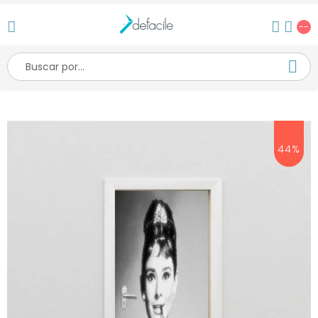
--
44%