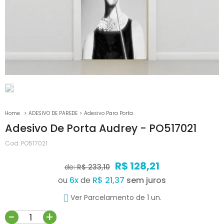
ADESIVO DE PAREDE
Adesivo Para Porta
Adesivo De Porta Audrey - PO517021
Cod:
PO517021
R$ 128,21
de:
R$ 233,10
ou
6
x
de
R$ 21,37
Ver Parcelamento de 1 un.
-
+