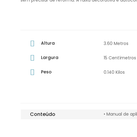
sem precisar de reforma. A faixa decorativa é autocol
Altura
3.60 Metros
Largura
15 Centímetros
Peso
0.140 Kilos
Conteúdo
• Manual de ap