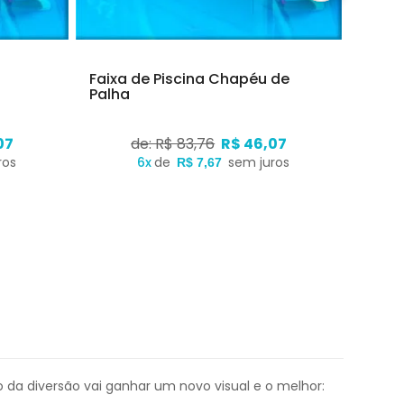
Faixa de Piscina Chapéu de
Faixa
Palha
07
de: R$ 83,76
R$ 46,07
ros
6x
de
sem juros
R$ 7,67
 da diversão vai ganhar um novo visual e o melhor: