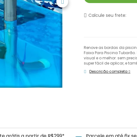
Calcule seu frete:
Renove as bordas da piscin
Faixa Para Piscina Tubarão
visual e o melhor: sem preci
super fácil de aplicar, e t
Descrição completa
te grátis a partir de R$299*
Parcele em até 6x se