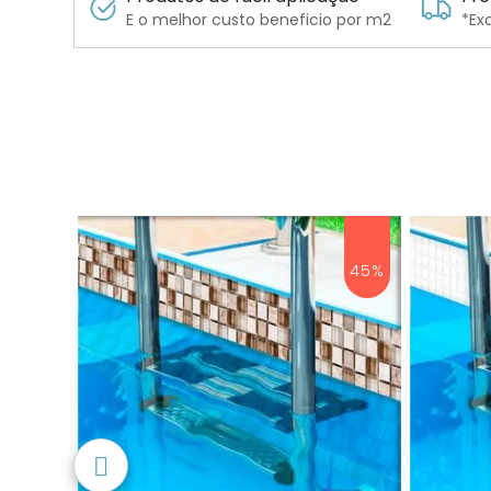
E o melhor custo beneficio por m2
*Ex
45%
45%