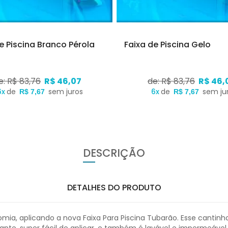
e Piscina Branco Pérola
Faixa de Piscina Gelo
e: R$ 83,76
R$ 46,07
de: R$ 83,76
R$ 46,
6x
de
sem juros
6x
de
sem ju
R$ 7,67
R$ 7,67
DESCRIÇÃO
DETALHES DO PRODUTO
mia, aplicando a nova Faixa Para Piscina Tubarão. Esse cantinho