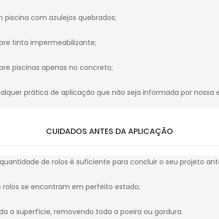
m piscina com azulejos quebrados;
obre tinta impermeabilizante;
obre piscinas apenas no concreto;
ualquer prática de aplicação que não seja informada por nossa
CUIDADOS ANTES DA APLICAÇÃO
 quantidade de rolos é suficiente para concluir o seu projeto ante
os rolos se encontram em perfeito estado;
da a superfície, removendo toda a poeira ou gordura.