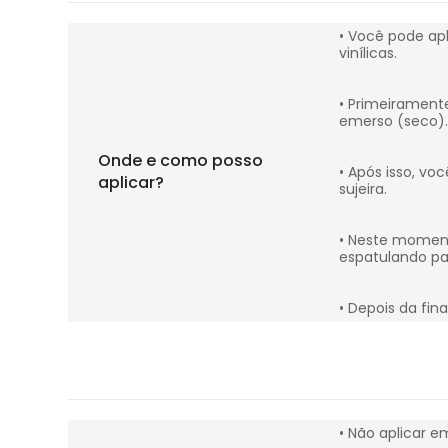
• Você pode apl
vinílicas.
• Primeirament
emerso (seco).
Onde e como posso
• Após isso, vo
aplicar?
sujeira.
• Neste momento
espatulando par
• Depois da fi
• Não aplicar e