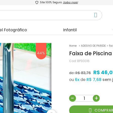
Site 100% Seguro.
Saiba mais!
el Fotográfico
Infantil
ADESIVO DE PAREDE
Fa
Faixa de Piscin
44%
Cod:
BP30016
R$ 46,0
de:
R$ 83,76
ou
6
x
de
R$ 7,68
-
+
COMPRA