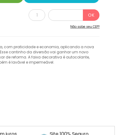
Não sabe seu CEP?
a, com praticidade e economia, aplicando a nova
. Esse cantinho da diversão vai ganhar um novo
sar de reforma. A faixa decorativa é autocolante,
ambém é lavável e impermeável.
m juros
Site 100% Seguro