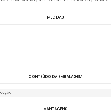
ante, super fácil de aplicar, e também é lavável e impermeável
MEDIDAS
CONTEÚDO DA EMBALAGEM
licação
VANTAGENS