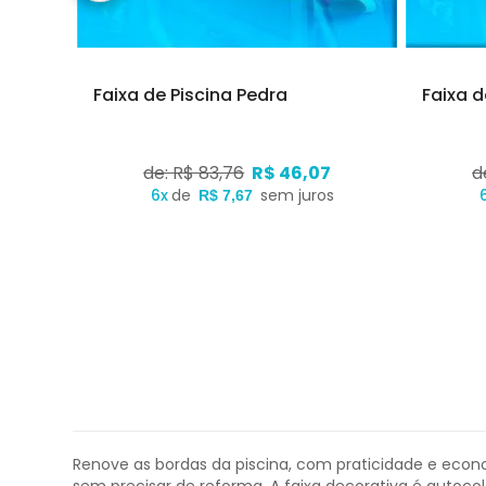
Faixa de Piscina Pedra
Faixa d
7
de: R$ 83,76
R$ 46,07
d
s
6x
de
sem juros
R$ 7,67
Renove as bordas da piscina, com praticidade e econo