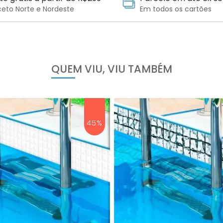
ceto Norte e Nordeste
Em todos os cartões
QUEM VIU, VIU TAMBÉM
45%